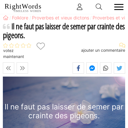
RightWords
TIMELESS WORDS
Folklore
Proverbes et vieux dictons
Proverbes et vi
Il ne faut pas laisser de semer par crainte des
pigeons.
ajouter un commentaire
votez
maintenant
Il ne faut pas laisser de semer par
crainte des pigeons.