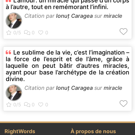
L’amour: un miracle qui passe d’un corps
à l’autre, tout en remémorant l’infini.
Citation par
Ionuț Caragea
sur
miracle
Le sublime de la vie, c’est l’imagination –
la force de l’esprit et de l’âme, grâce à
laquelle on peut bâtir d’autres miracles,
ayant pour base l’archétype de la création
divine.
Citation par
Ionuț Caragea
sur
miracle
RightWords
À propos de nous