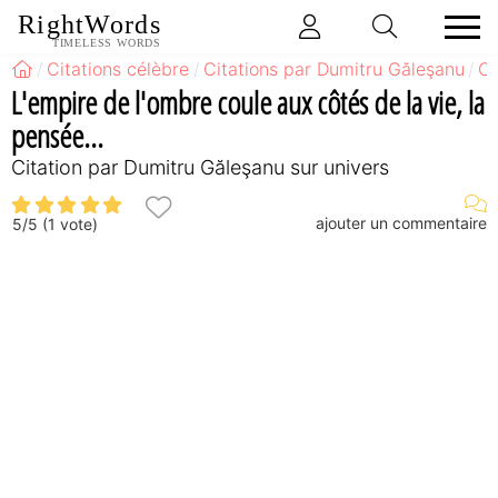
RightWords
TIMELESS WORDS
Citations célèbre
Citations par Dumitru Găleşanu
Ci
L'empire de l'ombre coule aux côtés de la vie, la
pensée...
Citation par Dumitru Găleşanu sur univers
ajouter un commentaire
5
/
5
(
1
vote)