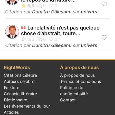
Citation par
Dumitru Găleşanu
sur
univers
La relativité n’est pas quelque
chose d’abstrait, toute...
Citation par
Dumitru Găleşanu
sur
univers
RightWords
À propos de nous
Citations célèbre
À propos de nous
Auteurs célèbres
Termes et conditions
Folklore
Politique de
Cénacle littéraire
confidentialité
Dictionnaire
Contact
Les événements du jour
Articles