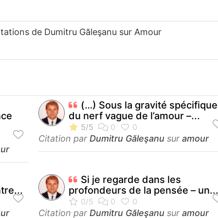
itations de Dumitru Găleşanu sur Amour
(…) Sous la gravité spécifique
nce
du nerf vague de l’amour –...
Citation par
Dumitru Găleşanu
sur
amour
ur
Si je regarde dans les
tre...
profondeurs de la pensée – un..
ur
Citation par
Dumitru Găleşanu
sur
amour