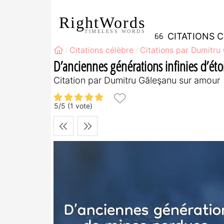
RightWords
TIMELESS WORDS
CITATIONS 
Citations célèbre
Citations par Dumitru
D’anciennes générations infinies d’étoi
Citation par Dumitru Găleşanu sur amour
5
/
5
(
1
vote)