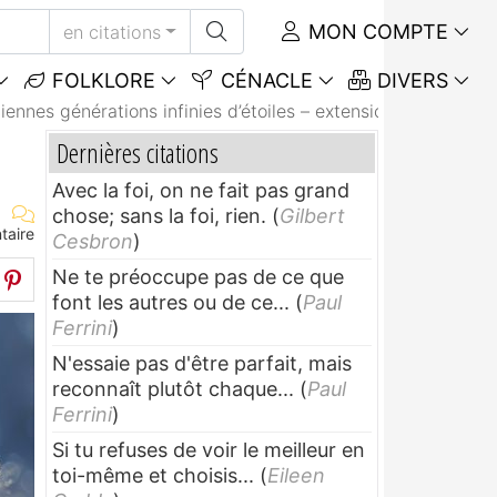
MON COMPTE
en citations
FOLKLORE
CÉNACLE
DIVERS
iennes générations infinies d’étoiles – extensions...
Dernières citations
Avec la foi, on ne fait pas grand
chose; sans la foi, rien.
(
Gilbert
taire
Cesbron
)
Ne te préoccupe pas de ce que
font les autres ou de ce...
(
Paul
Ferrini
)
N'essaie pas d'être parfait, mais
reconnaît plutôt chaque...
(
Paul
Ferrini
)
Si tu refuses de voir le meilleur en
toi-même et choisis...
(
Eileen