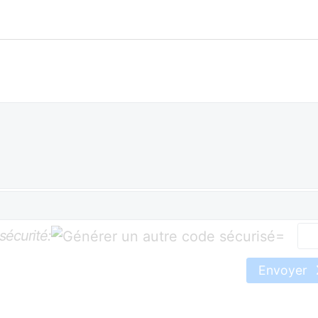
sécurité:
=
Envoyer