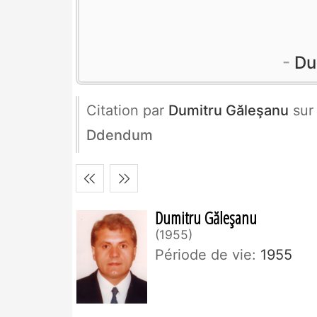
Du
Citation par
Dumitru Găleşanu
su
Ddendum
Dumitru Găleşanu
1955
Période de vie:
1955