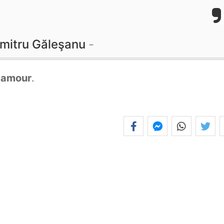
mitru Găleşanu
r
amour
.