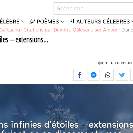
CÉLÈBRE
POÈMES
AUTEURS CÉLÈBRES
 Găleşanu
Citations par Dumitru Găleşanu sur Amour
D’anc
les – extensions...
ajouter un commen