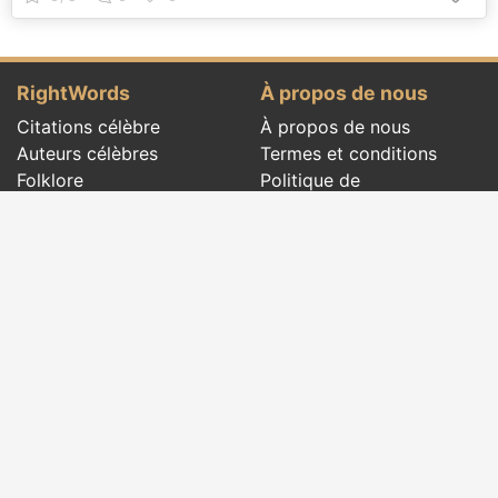
RightWords
À propos de nous
Citations célèbre
À propos de nous
Auteurs célèbres
Termes et conditions
Folklore
Politique de
Cénacle littéraire
confidentialité
Dictionnaire
Contact
Les événements du jour
Articles
Social pages
Des mots justes de tous les temps et de
partout dans le monde, avec des thèmes
différents, écrits par des
auteurs célèbres
ou des mots