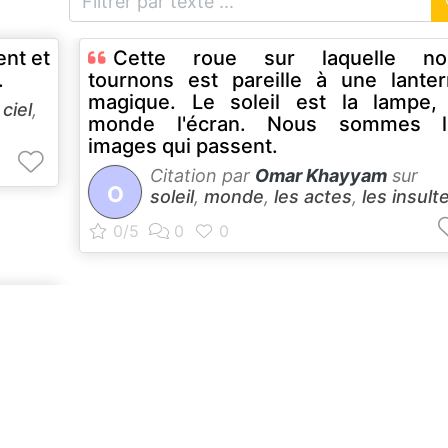
ent et
Cette roue sur laquelle no
.
tournons est pareille à une lante
magique. Le soleil est la lampe,
r
ciel
,
monde l'écran. Nous sommes l
images qui passent.
Citation par
Omar Khayyam
sur
O
soleil
,
monde
,
les actes
,
les insult