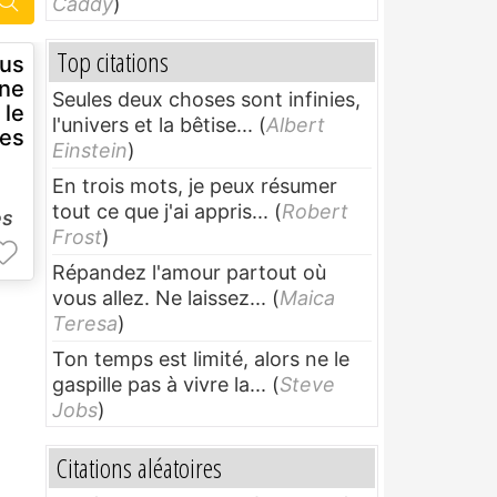
Caddy
)
Top citations
us
rne
Seules deux choses sont infinies,
 le
l'univers et la bêtise...
(
Albert
es
Einstein
)
En trois mots, je peux résumer
tout ce que j'ai appris...
(
Robert
es
Frost
)
Répandez l'amour partout où
vous allez. Ne laissez...
(
Maica
Teresa
)
Ton temps est limité, alors ne le
gaspille pas à vivre la...
(
Steve
Jobs
)
Citations aléatoires