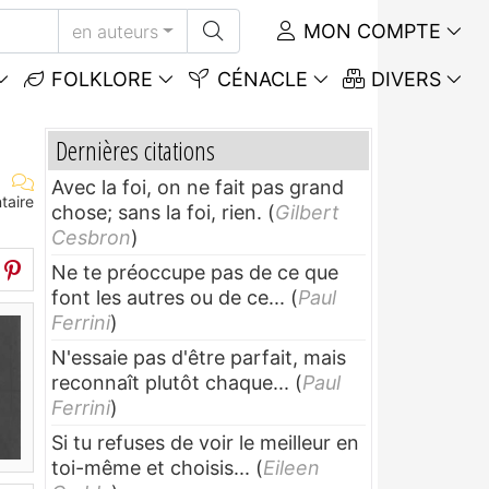
MON COMPTE
en auteurs
FOLKLORE
CÉNACLE
DIVERS
Dernières citations
Avec la foi, on ne fait pas grand
taire
chose; sans la foi, rien.
(
Gilbert
Cesbron
)
Ne te préoccupe pas de ce que
font les autres ou de ce...
(
Paul
Ferrini
)
N'essaie pas d'être parfait, mais
reconnaît plutôt chaque...
(
Paul
Ferrini
)
Si tu refuses de voir le meilleur en
toi-même et choisis...
(
Eileen