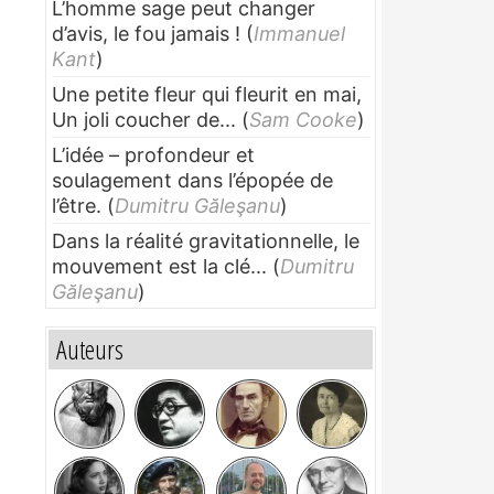
L’homme sage peut changer
d’avis, le fou jamais !
(
Immanuel
Kant
)
Une petite fleur qui fleurit en mai,
Un joli coucher de...
(
Sam Cooke
)
L’idée – profondeur et
soulagement dans l’épopée de
l’être.
(
Dumitru Găleşanu
)
Dans la réalité gravitationnelle, le
mouvement est la clé...
(
Dumitru
Găleşanu
)
Auteurs