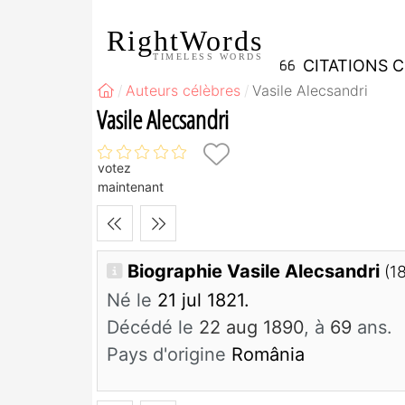
RightWords
TIMELESS WORDS
CITATIONS 
Auteurs célèbres
Vasile Alecsandri
Vasile Alecsandri
votez
maintenant
Biographie Vasile Alecsandri
(1
Né le
21 jul 1821.
Décédé le
22 aug 1890
, à
69
ans.
Pays d'origine
România