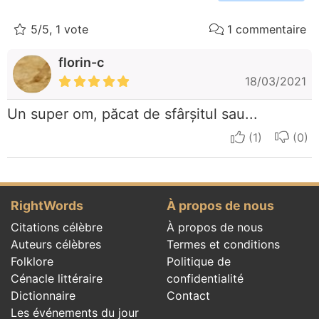
5/5, 1 vote
1 commentaire
florin-c
18/03/2021
Un super om, păcat de sfârșitul sau...
I apreciate
I do
RightWords
À propos de nous
Citations célèbre
À propos de nous
Auteurs célèbres
Termes et conditions
Folklore
Politique de
Cénacle littéraire
confidentialité
Dictionnaire
Contact
Les événements du jour