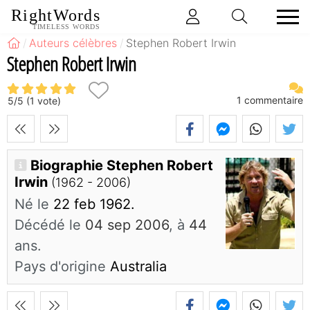
RightWords
TIMELESS WORDS
Auteurs célèbres
Stephen Robert Irwin
Stephen Robert Irwin
1
commentaire
5
/
5
(
1
vote)
Biographie Stephen Robert
Irwin
(1962 - 2006)
Né le
22 feb 1962.
Décédé le
04 sep 2006
, à
44
ans.
Pays d'origine
Australia