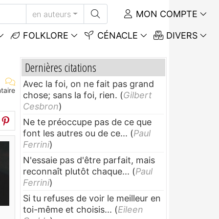
MON COMPTE
en auteurs
FOLKLORE
CÉNACLE
DIVERS
Dernières citations
Avec la foi, on ne fait pas grand
taire
chose; sans la foi, rien.
(
Gilbert
Cesbron
)
Ne te préoccupe pas de ce que
font les autres ou de ce...
(
Paul
Ferrini
)
N'essaie pas d'être parfait, mais
reconnaît plutôt chaque...
(
Paul
Ferrini
)
Si tu refuses de voir le meilleur en
toi-même et choisis...
(
Eileen