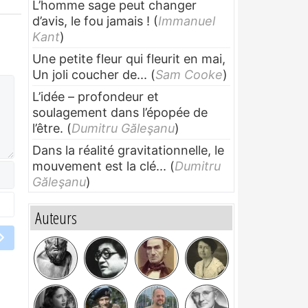
L’homme sage peut changer
d’avis, le fou jamais !
(
Immanuel
Kant
)
Une petite fleur qui fleurit en mai,
Un joli coucher de...
(
Sam Cooke
)
L’idée – profondeur et
soulagement dans l’épopée de
l’être.
(
Dumitru Găleşanu
)
Dans la réalité gravitationnelle, le
mouvement est la clé...
(
Dumitru
Găleşanu
)
Auteurs