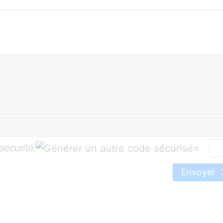
sécurité:
=
Envoyer